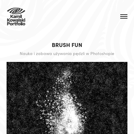
BRUSH FUN
Nauka i zabawa używania pędzli w Photoshopie